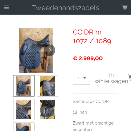
Ga
Tweedehandszadels
direct
naar
de
CC DR nr
hoofdinhoud
1072 / 1089
€ 2.999,00
In
winkelwagen
Santa Cruz CC DR
18 Inch
Zwart met prachtige
accenten