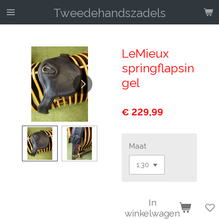
Ga
Tweedehandszadels
direct
naar
de
LeMieux
hoofdinhoud
springflapsin
gel
€ 229,99
Maat
In
winkelwagen