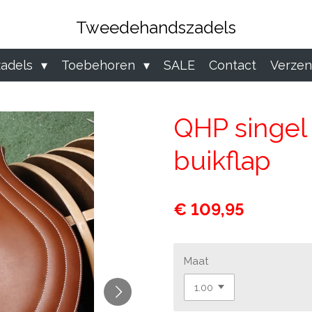
Tweedehandszadels
zadels
Toebehoren
SALE
Contact
Verzen
QHP singel
buikflap
€ 109,95
Maat