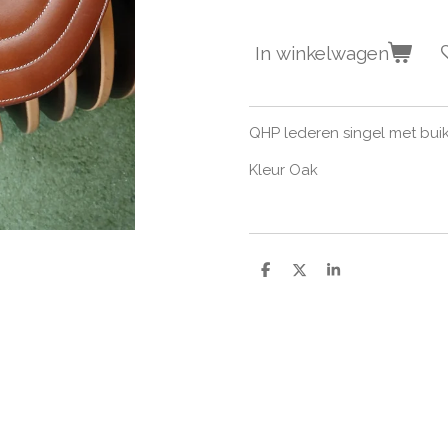
In winkelwagen
QHP lederen singel met bui
Kleur Oak
D
D
S
e
e
h
l
e
a
e
l
r
n
e