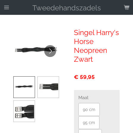
Ga
Tweedehandszadels
direct
naar
de
Singel Harry's
hoofdinhoud
Horse
Neopreen
Zwart
€ 59,95
Maat
90 cm
95 cm