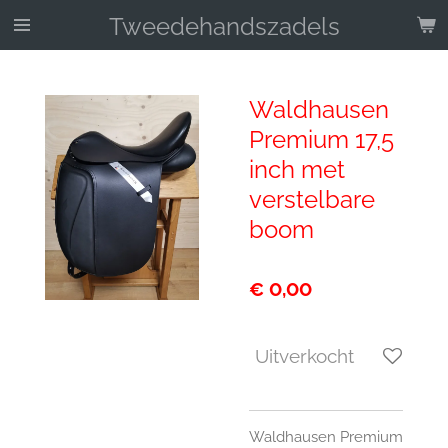
Ga
Tweedehandszadels
direct
naar
de
Waldhausen
hoofdinhoud
Premium 17,5
inch met
verstelbare
boom
€ 0,00
Uitverkocht
Waldhausen Premium