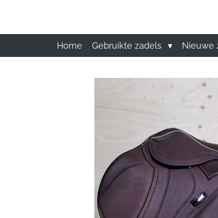
Ga
direct
naar
de
Home
Gebruikte zadels
Nieuwe 
hoofdinhoud