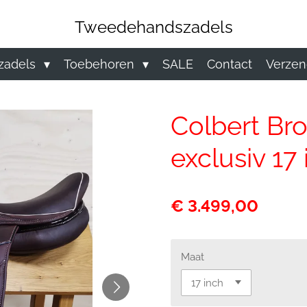
Tweedehandszadels
zadels
Toebehoren
SALE
Contact
Verzen
Colbert Br
exclusiv 17
€ 3.499,00
Maat