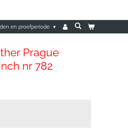
den en proefperiode
other Prague
 inch nr 782