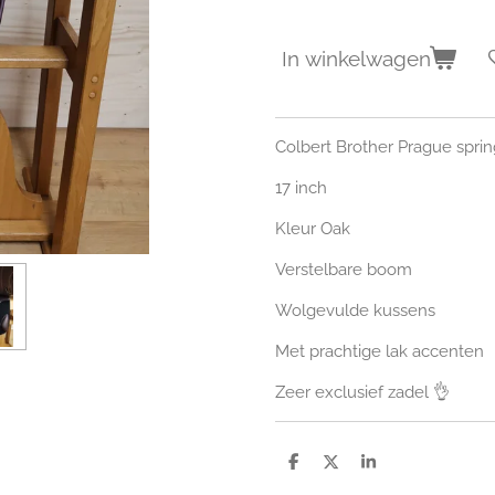
In winkelwagen
Colbert Brother Prague spri
17 inch
Kleur Oak
Verstelbare boom
Wolgevulde kussens
Met prachtige lak accenten
Zeer exclusief zadel 👌
D
D
S
e
e
h