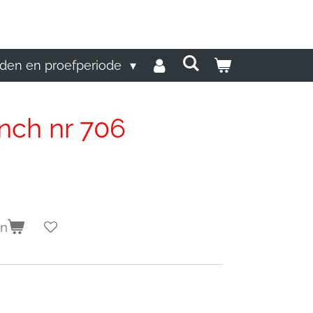
den en proefperiode
nch nr 706
en