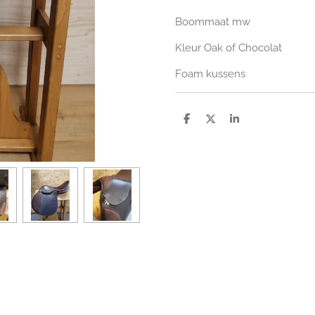
Boommaat mw
Kleur Oak of Chocolat
Foam kussens
D
D
S
e
e
h
l
e
a
e
l
r
n
e