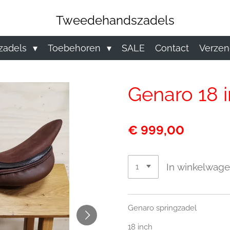
Tweedehandszadels
zadels
Toebehoren
SALE
Contact
Verzen
Genaro 18 i
€ 999,00
In winkelwag
Genaro springzadel
18 inch