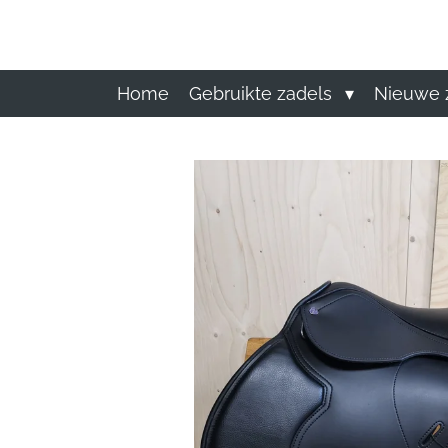
Ga
direct
naar
de
Home
Gebruikte zadels
Nieuwe 
hoofdinhoud