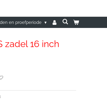
den en proefperiode
S zadel 16 inch
el