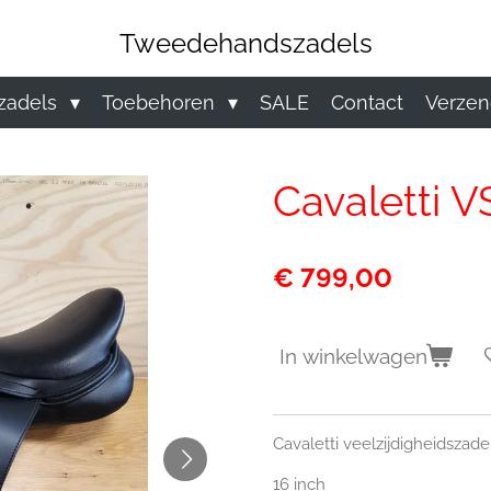
Tweedehandszadels
zadels
Toebehoren
SALE
Contact
Verzen
Cavaletti V
€ 799,00
In winkelwagen
Cavaletti veelzijdigheidszad
16 inch